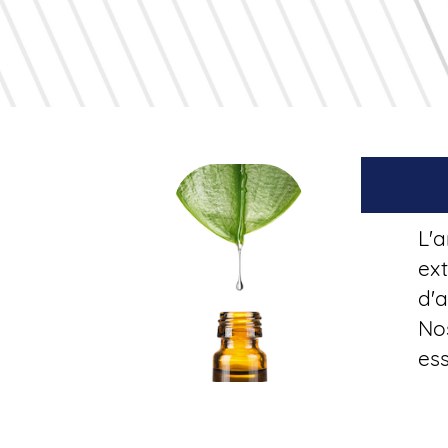
L'a
ext
d'a
No
ess