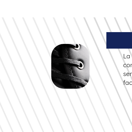
La
co
sen
fa