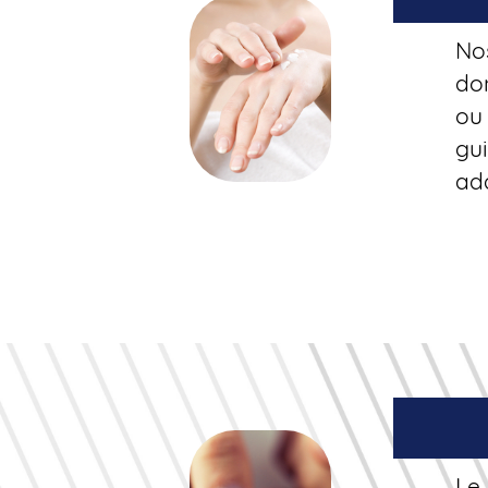
No
do
ou
gui
ad
Le