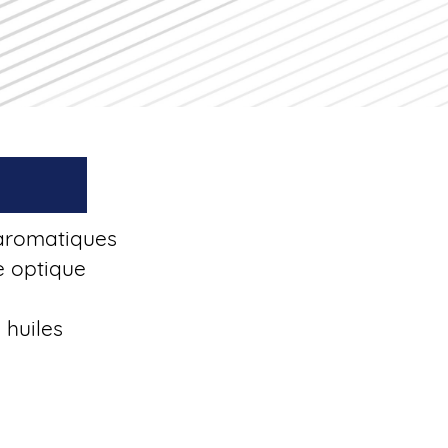
 aromatiques
ne optique
 huiles