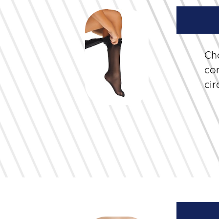
Ch
con
ci