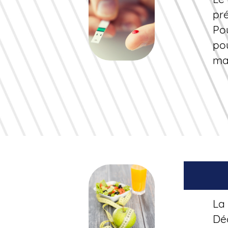
pr
Po
po
ma
La 
Déc