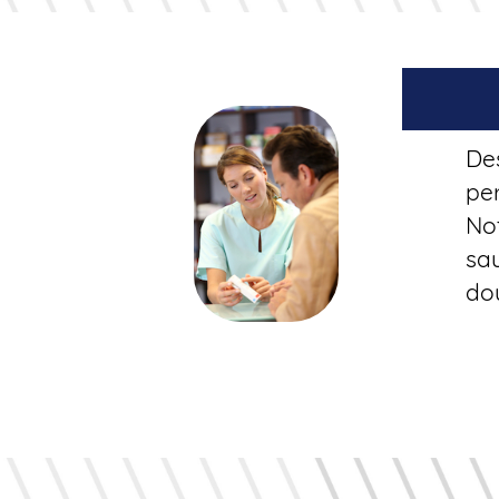
Des
per
No
sau
dou