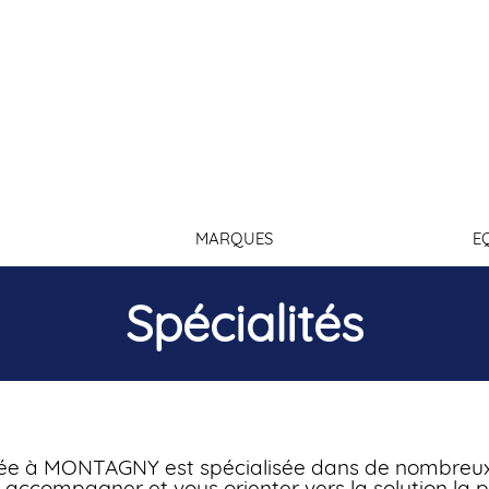
Conn
MARQUES
E
Spécialités
ée à MONTAGNY est spécialisée dans de nombreux 
s accompagner et vous orienter vers la solution la 